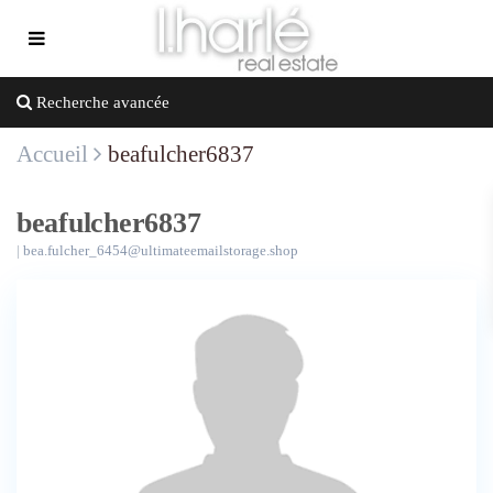
Recherche avancée
Accueil
beafulcher6837
beafulcher6837
|
bea.fulcher_6454@ultimateemailstorage.shop