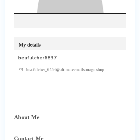
My details
beafulcher6837
bea.fulcher_6454@ultimateemailstorage.shop
About Me
Contact Me