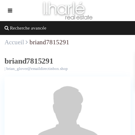
Recherche avancée
Accueil
briand7815291
briand7815291
|
brian_glover@emaildirectinbox.shop