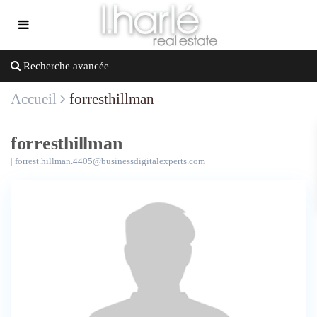
Recherche avancée
Accueil
forresthillman
forresthillman
|
forrest.hillman.4405@businessdigitalexperts.com