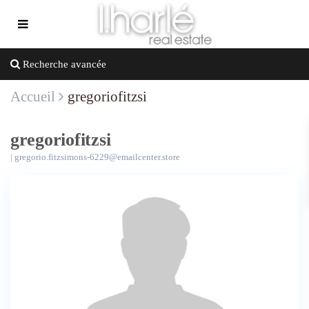
Recherche avancée
Accueil
gregoriofitzsi
gregoriofitzsi
|
gregorio.fitzsimons-6229@emailcenter.store