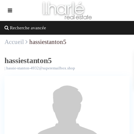
Recherche avancée
Accueil
hassiestanton5
hassiestanton5
|
hassie-stanton-4932@superemailbox.shop