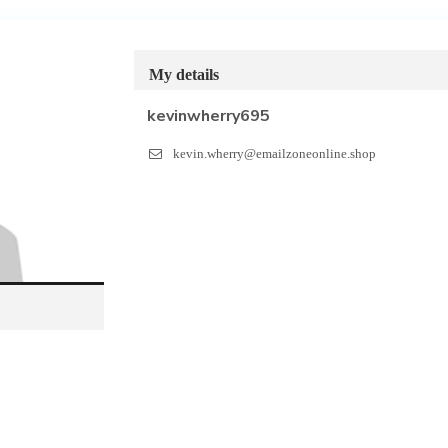
My details
kevinwherry695
kevin.wherry@emailzoneonline.shop