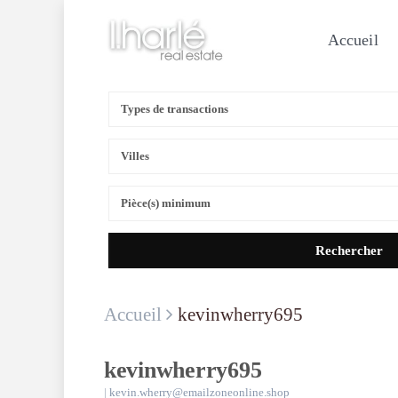
Accueil
Recherche avancée
Types de transactions
Villes
Pièce(s) minimum
Accueil
kevinwherry695
kevinwherry695
|
kevin.wherry@emailzoneonline.shop