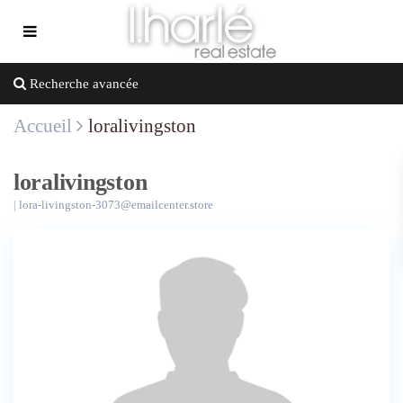
Recherche avancée
Accueil
loralivingston
loralivingston
|
lora-livingston-3073@emailcenter.store