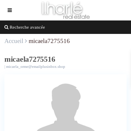
Recherche avancée
Accueil
micaela7275516
micaela7275516
|
micaela_orme@emailplusinbox.shop