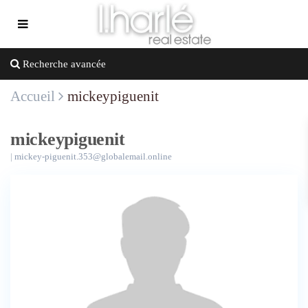
Recherche avancée
Accueil
mickeypiguenit
mickeypiguenit
|
mickey-piguenit.353@globalemail.online