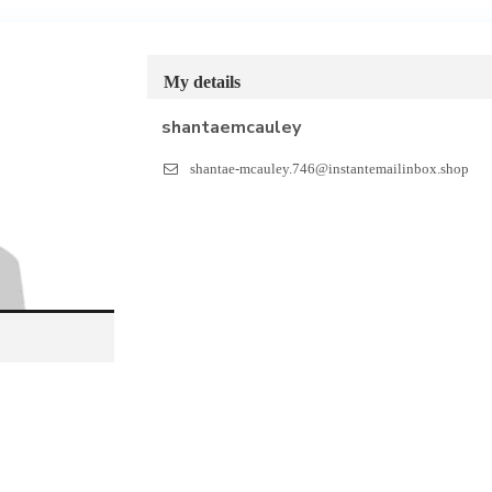
My details
shantaemcauley
shantae-mcauley.746@instantemailinbox.shop