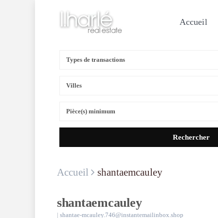
Accueil
Recherche avancée
Types de transactions
Villes
Pièce(s) minimum
Accueil
shantaemcauley
shantaemcauley
|
shantae-mcauley.746@instantemailinbox.shop