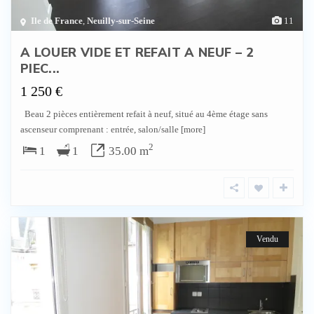
Ile de France
,
Neuilly-sur-Seine
11
A LOUER VIDE ET REFAIT A NEUF – 2
PIEC...
1 250 €
Beau 2 pièces entièrement refait à neuf, situé au 4ème étage sans
ascenseur comprenant : entrée, salon/salle
[more]
2
1
1
35.00 m
Vendu