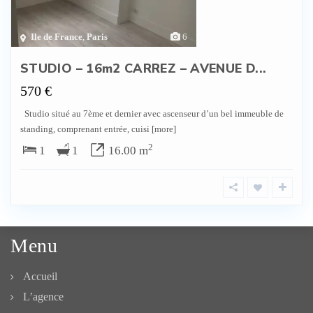
Ile de France
,
Paris
6
STUDIO – 16m2 CARREZ – AVENUE D...
570 €
Studio situé au 7ème et dernier avec ascenseur d’un bel immeuble de
standing, comprenant entrée, cuisi
[more]
2
1
1
16.00 m
Menu
Accueil
L’agence