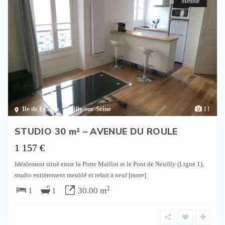
Meublé
Ile de France
,
Neuilly-sur-Seine
11
STUDIO 30 m² – AVENUE DU ROULE
1 157 €
Idéalement situé entre la Porte Maillot et le Pont de Neuilly (Ligne 1),
studio entièrement meublé et refait à neuf
[more]
2
1
1
30.00 m