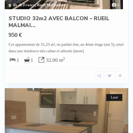
Ile de France
,
Rueil Malmaison
8
STUDIO 32m2 AVEC BALCON – RUEIL
MALMAI...
950 €
Cet appartement de 31,25 m², en parfait état, au 4ème étage (sur 5), situé
dans une résidence très calme et arborée
[more]
2
1
1
32.00 m
Loué