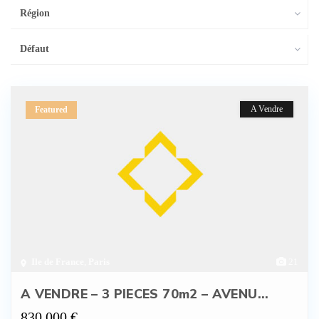
Région
Défaut
A Vendre
Featured
Ile de France
,
Paris
21
A VENDRE – 3 PIECES 70m2 – AVENU...
830 000 €