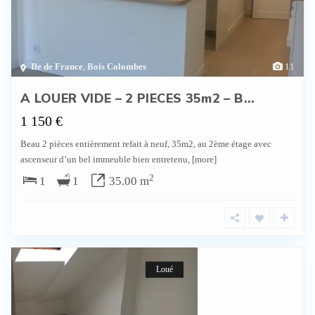
Ile de France
,
Bois Colombes
11
A LOUER VIDE – 2 PIECES 35m2 – B...
1 150 €
Beau 2 pièces entièrement refait à neuf, 35m2, au 2ème étage avec
ascenseur d’un bel immeuble bien entretenu,
[more]
2
1
1
35.00 m
Loué