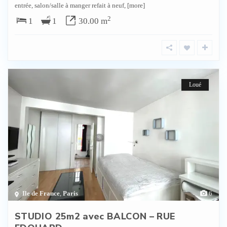
entrée, salon/salle à manger refait à neuf,
[more]
2
1
1
30.00 m
Loué
Ile de France
,
Paris
6
STUDIO 25m2 avec BALCON – RUE