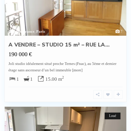
Ile de France
,
Paris
7
A VENDRE – STUDIO 15 m² – RUE LA...
190 000 €
Joli studio idéalement situé proche Ternes (Fnac), au 5ème et dernier
étage sans ascenseur d’un bel immeuble
[more]
2
1
1
15.00 m
Loué