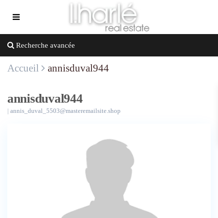
Recherche avancée
Accueil
annisduval944
annisduval944
|
annis_duval_5503@masteremailsite.shop