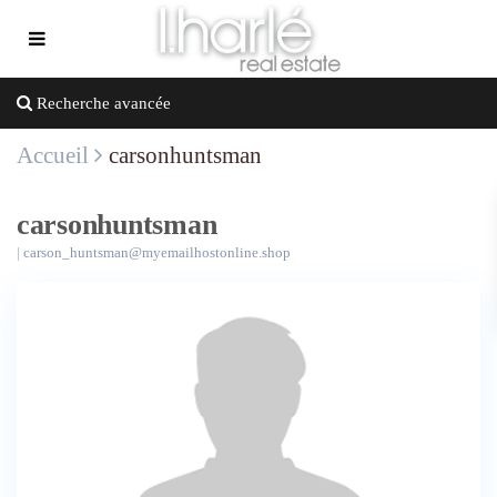
Recherche avancée
Accueil
carsonhuntsman
carsonhuntsman
|
carson_huntsman@myemailhostonline.shop