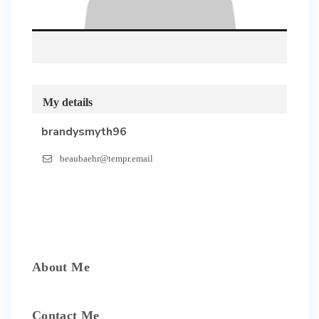
My details
brandysmyth96
beaubaehr@tempr.email
About Me
Contact Me