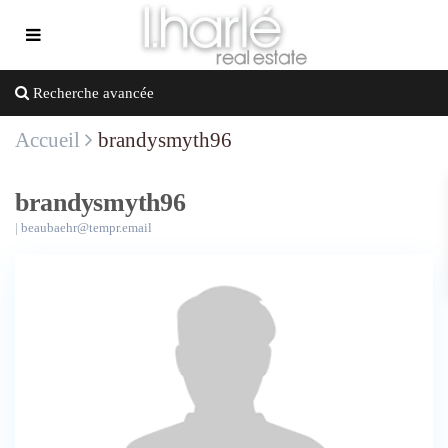
Recherche avancée
Accueil
brandysmyth96
brandysmyth96
|
beaubaehr@tempr.email