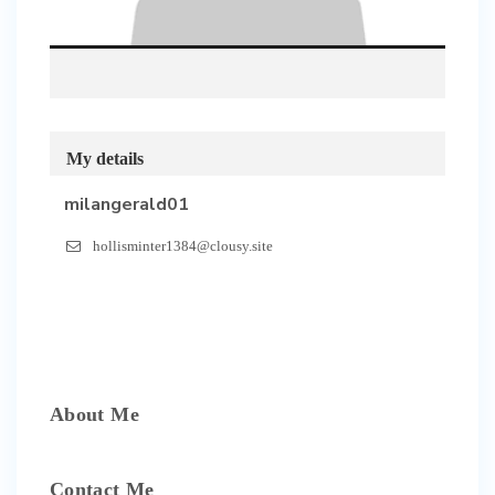
My details
milangerald01
hollisminter1384@clousy.site
About Me
Contact Me