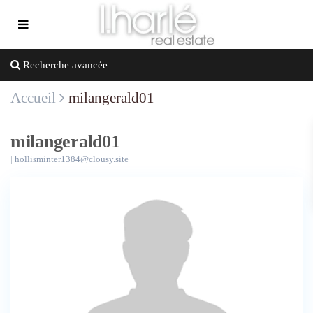
Recherche avancée
Accueil
milangerald01
milangerald01
|
hollisminter1384@clousy.site